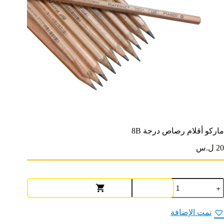
ماركو أقلام رصاص درجة 8B
20 ل.س
مية
اركو
قلام
صاص
تمت الإضافة
رجة