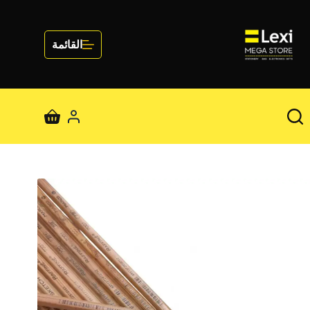
لتجاوز
لى
لمحتوى
القائمة
عربة
التسوق