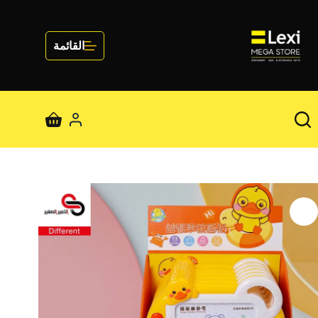
لتجاوز
لى
لمحتوى
القائمة
عربة
التسوق