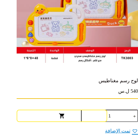
لوح رسم مغناطيس
540 ل.س
مية
وح
سم
غناطيس
تمت الإضافة