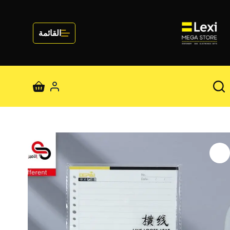
لتجاوز
لى
لمحتوى
القائمة
عربة
التسوق