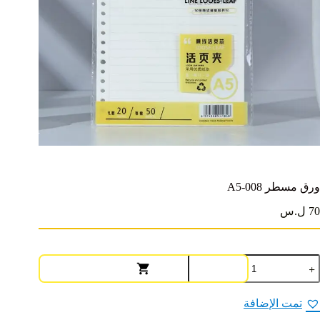
ورق مسطر A5-008
70 ل.س
مية
رق
سطر
A5
تمت الإضافة
00