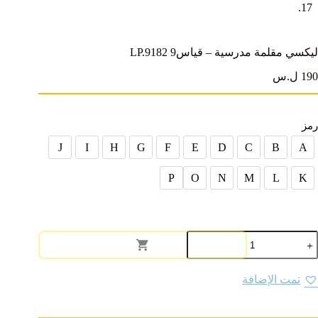
ليكسي مقلمة مدرسية – قياس9 LP.9182
190 ل.س
رمز
J
I
H
G
F
E
D
C
B
A
P
O
N
M
L
K
مية
يكسي
قلمة
درسية
تمت الإضافة
قياس9
LP.918