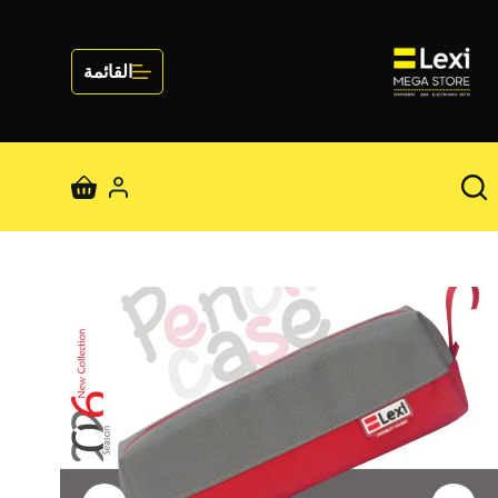
لتجاوز
لى
لمحتوى
القائمة
عربة
التسوق