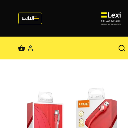
لتجاوز
لى
لمحتوى
القائمة
عربة
التسوق