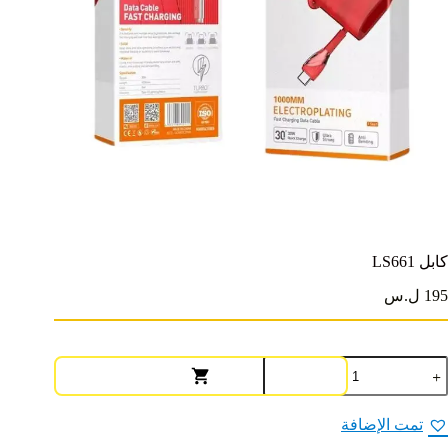
كابل LS661
195 ل.س
مية
ابل
LS66
تمت الإضافة