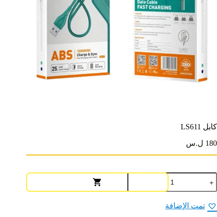
كابل LS611
180 ل.س
مية
ابل
LS61
تمت الإضافة