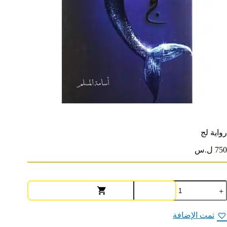
رواية لج
750 ل.س
مية
واية
ج
تمت الإضافة