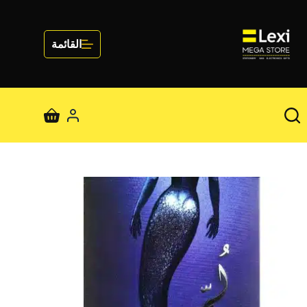
لتجاوز
لى
لمحتوى
القائمة
عربة
التسوق