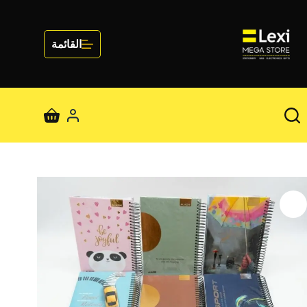
لتجاوز
لى
لمحتوى
القائمة
عربة
التسوق