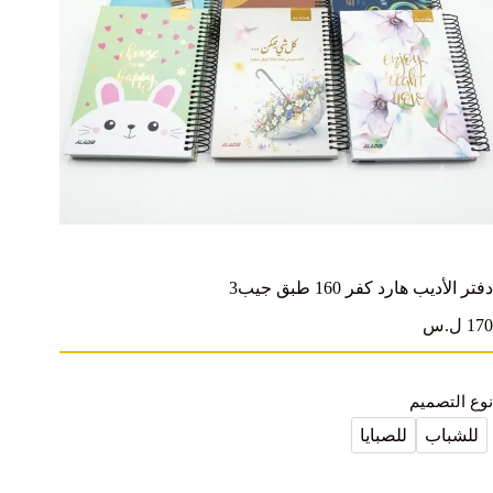
دفتر الأديب هارد كفر 160 طبق جيب3
170 ل.س
نوع التصميم
للشباب
للصبايا