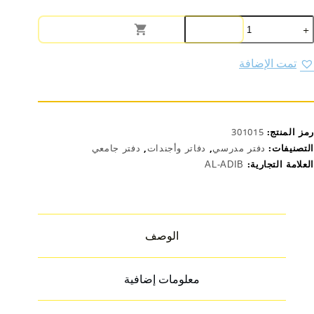
مية
فتر
لأديب
ارد
تمت الإضافة
فر
16
بق
يب3
رمز المنتج:
301015
التصنيفات:
دفتر مدرسي
,
دفاتر وأجندات
,
دفتر جامعي
العلامة التجارية:
AL-ADIB
الوصف
معلومات إضافية