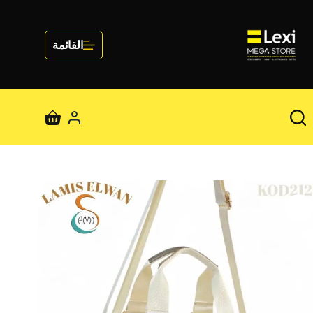
لتجاوز
لى
لمحتوى
القائمة
عربة
التسوق