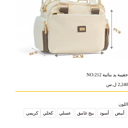
حقيبة يد بناتية NO:212
2,240 ل.س
اللون
أبيض
أسود
بيج غامق
عسلي
كحلي
كريمي