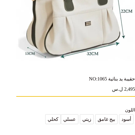
حقيبة يد بناتية NO:1065
2,495 ل.س
اللون
أسود
بيج غامق
زيتي
عسلي
كحلي