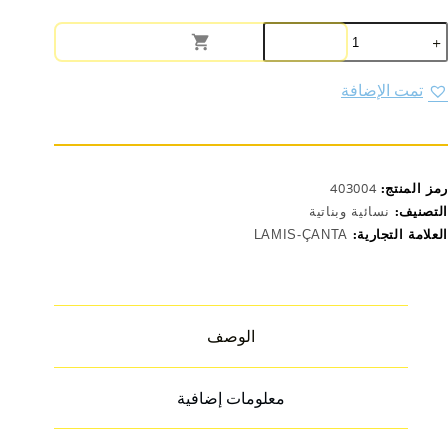
مية
قيبة
د
ناتية
تمت الإضافة
NO:106
رمز المنتج:
403004
التصنيف:
نسائية وبناتية
العلامة التجارية:
LAMIS-ÇANTA
الوصف
معلومات إضافية