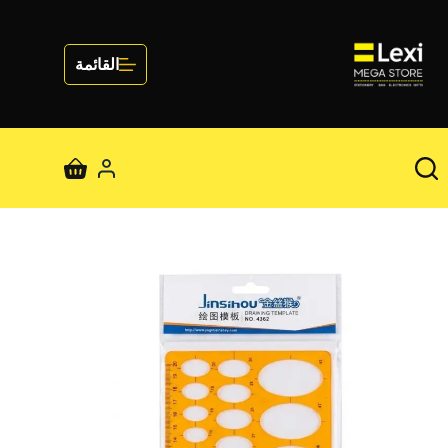
لتجاوز
لى
لمحتوى
القائمة
عربة
التسوق