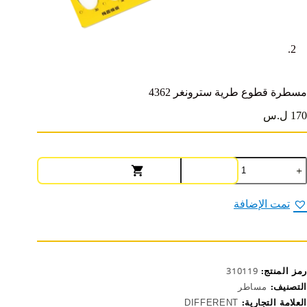
مسطرة قطوع طرية سترونغر 4362
170 ل.س
مية
سطرة
طوع
رية
تمت الإضافة
ترونغر
436
رمز المنتج:
310119
التصنيف:
مساطر
العلامة التجارية:
DIFFERENT