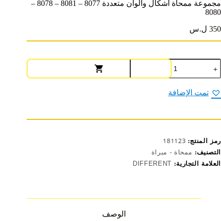
مجموعة ممحاة أشكال وألوان متعددة 8077 – 8081 – 8078 –
8080
350 ل.س
مية
جموعة
محاة
شكال
تمت الإضافة
ألوان
تعددة
807
808
رمز المنتج:
181123
807
التصنيف:
ممحاة - مبراة
العلامة التجارية:
DIFFERENT
808
الوصف