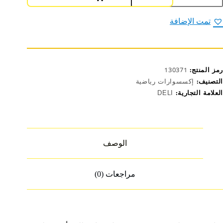
افرة
تيل
تمت الإضافة
30
قاوم
لصدأ
ضي
F130
رمز المنتج:
130371
التصنيف:
إكسسوارات رياضية
العلامة التجارية:
DELI
الوصف
مراجعات (0)