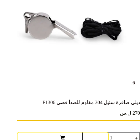
ديلي صافرة ستيل 304 مقاوم للصدأ فضي F1306
270 ل.س
مية
يلي