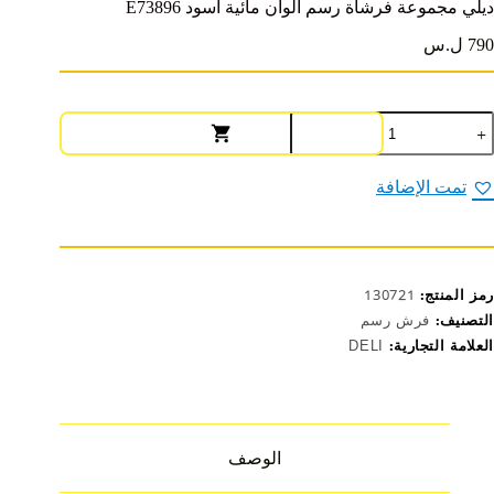
ديلي مجموعة فرشاة رسم ألوان مائية أسود E73896
790 ل.س
مية
يلي
جموعة
رشاة
تمت الإضافة
سم
لوان
ائية
سود
E7389
رمز المنتج:
130721
التصنيف:
فرش رسم
العلامة التجارية:
DELI
الوصف