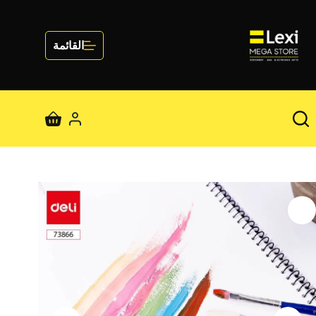
لتجاوز
لى
لمحتوى
القائمة
عربة
التسوق