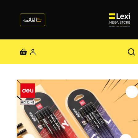
لتجاوز
لى
لمحتوى
القائمة
عربة
التسوق