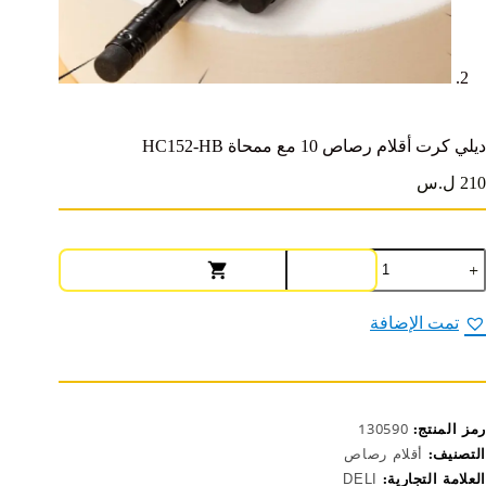
ديلي كرت أقلام رصاص 10 مع ممحاة HC152-HB
210 ل.س
مية
يلي
رت
قلام
تمت الإضافة
صاص
1
ع
محاة
HC152
H
رمز المنتج:
130590
التصنيف:
أقلام رصاص
العلامة التجارية:
DELI