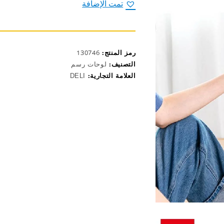
محمول
تمت الإضافة
4k
قياس
45*60سم
E73882
رمز المنتج:
130746
التصنيف:
لوحات رسم
العلامة التجارية:
DELI