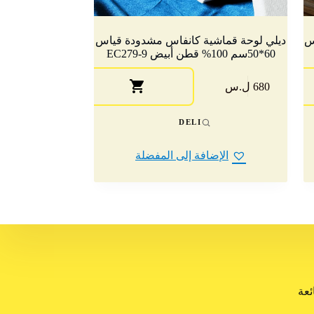
س
ديلي لوحة قماشية كانفاس مشدودة قياس
60*50سم 100% قطن أبيض EC279-9
680 ل.س
DELI
الإضافة إلى المفضلة
ئعة