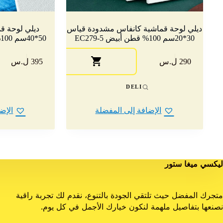
ديلي لوحة قماشية كانفاس مشدودة قياس
ديلي لوحة ق
30*20سم 100% قطن أبيض EC279-5
50*40سم 100% قطن أبيض EC280-6
290 ل.س
395 ل.س
DELI
الإضافة إلى المفضلة
الإض
ليكسي ميغا ستور
متجرك المفضل حيث تلتقي الجودة بالتنوع، نقدم لك تجربة راقية
نصنعها بتفاصيل ملهمة لنكون خيارك الأجمل في كل يوم.