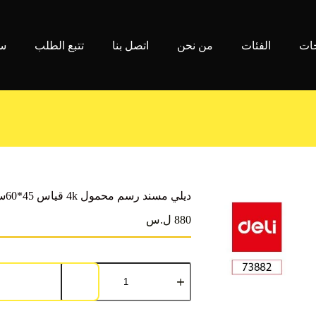
جات
الفئات
من نحن
اتصل بنا
تتبع الطلب
سي
ديلي مسند رسم محمول 4k قياس 45*60سم E73882
880 ل.س
كمية
ديلي
مسند
رسم