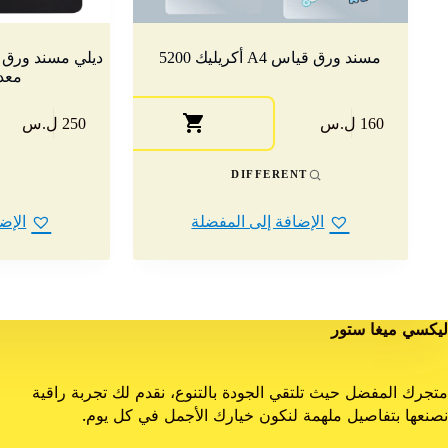
مسند ورق قياس A4 أكريليك 5200
معدن 22
هناك
160 ل.س
250 ل.س
العديد
من
الأشكال
DIFFERENT
المختلفة
لهذا
الإضافة إلى المفضلة
الإض
المنتج.
يمكن
اختيار
الخيارات
على
صفحة
ليكسي ميغا ستور
المنتج
متجرك المفضل حيث تلتقي الجودة بالتنوع، نقدم لك تجربة راقية
نصنعها بتفاصيل ملهمة لنكون خيارك الأجمل في كل يوم.