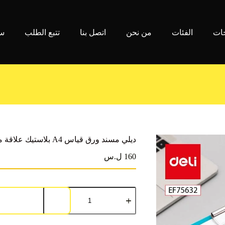
جات
الفئات
من نحن
اتصل بنا
تتبع الطلب
سي
ديلي مسند ورق قياس A4 بلاستيك علاقة معدن EF75632
160 ل.س
كمية
ديلي
مسند
ورق