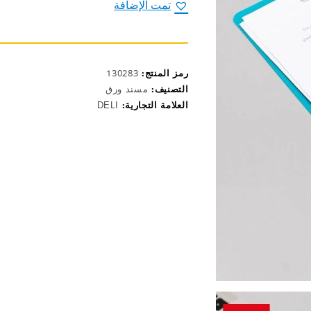
قياس
تمت الإضافة
A4
بلاستيك
علاقة
معدن
EF75632
رمز المنتج:
130283
التصنيف:
مسند ورق
العلامة التجارية:
DELI