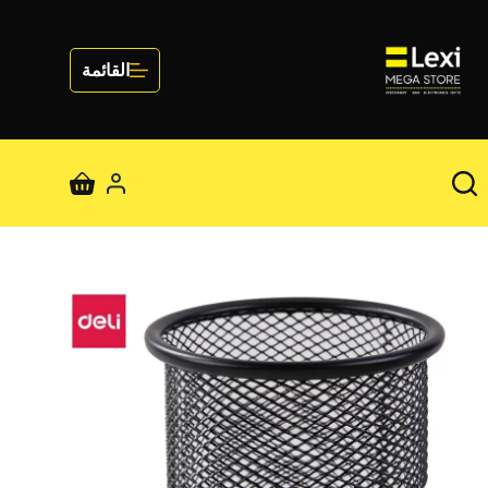
لتجاوز
لى
لمحتوى
القائمة
عربة
التسوق