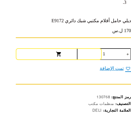
ديلي حامل أقلام مكتبي شبك دائري E9172
170 ل.س
مية
يلي
امل
قلام
تمت الإضافة
كتبي
بك
ائري
E917
رمز المنتج:
130768
التصنيف:
منظمات مكتب
العلامة التجارية:
DELI