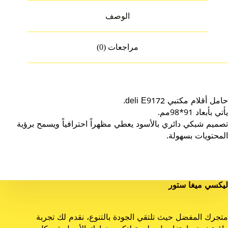
الوصف
مراجعات (0)
حامل أقلام مكتبي deli E9172.
يأتي بأبعاد 91*98مم.
تصميم شبكي دائري بالأسود يعطي مظهراً احترافياً ويسمح برؤية
المحتويات بسهولة.
ليكسي ميغا ستور
متجرك المفضل حيث تلتقي الجودة بالتنوع، نقدم لك تجربة