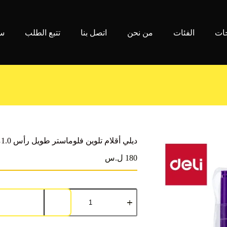
جات
الفئات
من نحن
اتصل بنا
تتبع الطلب
سي
ديلي أقلام تلوين فلوماستر طويل رأس 1.0مم (18 لون) EC10013
180 ل.س
كمية
ديلي
أقلام
تلوين