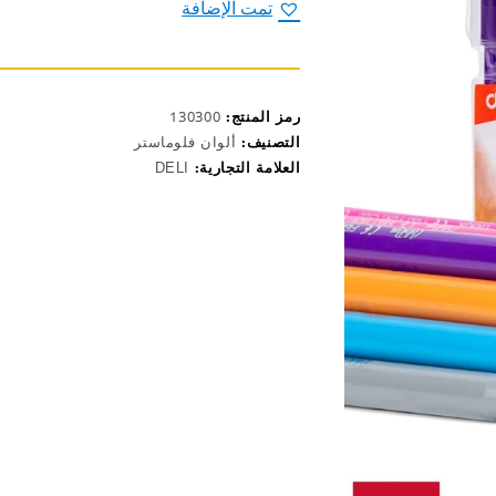
فلوماستر
تمت الإضافة
طويل
رأس
1.0مم
(18
لون)
رمز المنتج:
130300
EC10013
التصنيف:
ألوان فلوماستر
العلامة التجارية:
DELI