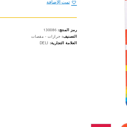
للأطفال
تمت الإضافة
مع
علبة
خرزات
E0253
رمز المنتج:
130086
التصنيف:
خرازات - مقصات
العلامة التجارية:
DELI