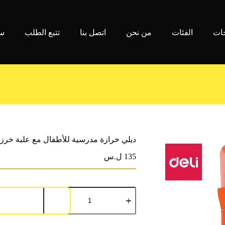
جات
الفئات
من نحن
اتصل بنا
تتبع الطلب
سي
ديلي خرازة مدرسية للأطفال مع علبة خرزات 53
135 ل.س
كمية
ديلي
خرازة
مدرسية