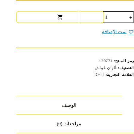
مية
يلي
لوين
واش
تمت الإضافة
نجور
18مل
(24
ون)
HS114
2
رمز المنتج:
130771
التصنيف:
ألوان غواش
العلامة التجارية:
DELI
الوصف
مراجعات (0)