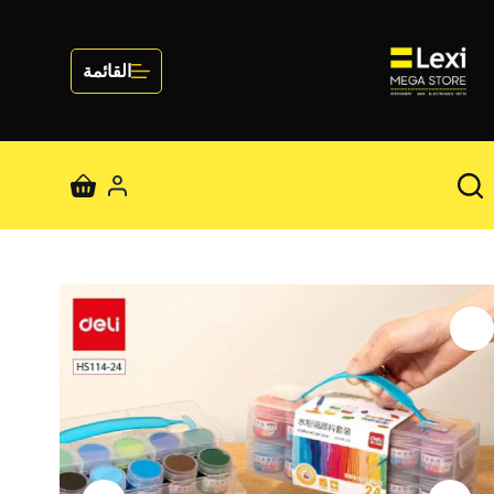
لتجاوز
لى
لمحتوى
القائمة
عربة
التسوق