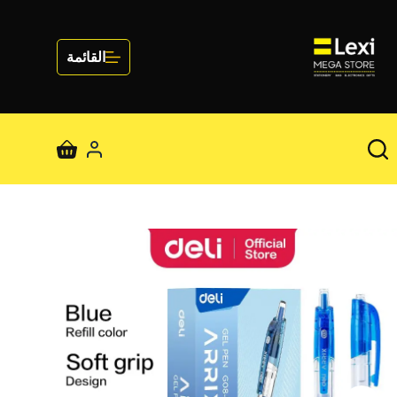
لتجاوز
لى
لمحتوى
القائمة
عربة
التسوق