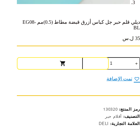
ديلي قلم حبر جل كباس أزرق قبضة مطاط (0.5)مم EG08-
BL
35 ل.س
مية
يلي
لم
بر
تمت الإضافة
ل
باس
زرق
بضة
طاط
رمز المنتج:
130320
(0.5)مم
EG08
التصنيف:
أقلام حبر
B
العلامة التجارية:
DELI