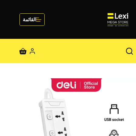
لتجاوز
لى
لمحتوى
القائمة
عربة
التسوق