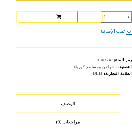
مية
يلي
سطرة
هرباء
تمت الإضافة
ET41
رمز المنتج:
130324
التصنيف:
شواحن ومساطر كهرباء
العلامة التجارية:
DELI
الوصف
مراجعات (0)