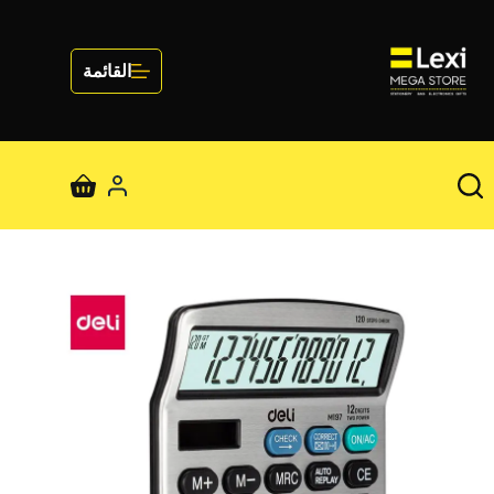
لتجاوز
لى
لمحتوى
القائمة
عربة
التسوق