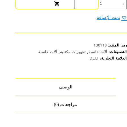
مية
يلي
لة
اسبة
تمت الإضافة
كتبية
1
انة
لاستيك
اجهة
رمز المنتج:
130118
عدن
ضي
التصنيفات:
آلات حاسبة
,
تجهيزات مكتبية
,
آلات حاسبة
ر
العلامة التجارية:
DELI
راجعة
EM1971
الوصف
مراجعات (0)