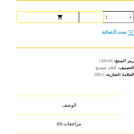
مية
يلي
ريط
صحيح
تمت الإضافة
5متر
H2160
رمز المنتج:
130160
التصنيف:
أقلام تصحيح
العلامة التجارية:
DELI
الوصف
مراجعات (0)