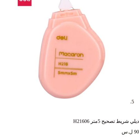
ديلي شريط تصحيح 5متر H21606
90 ل.س