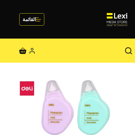
لتجاوز
لى
لمحتوى
القائمة
عربة
التسوق