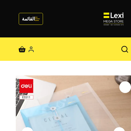
لتجاوز
لى
لمحتوى
القائمة
عربة
التسوق