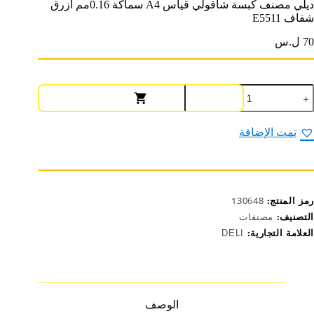
ديلي مصنف كبسة شاقولي قياس A4 سماكة 0.16مم أزرق
شفاف E5511
70 ل.س
مية
يلي
صنف
بسة
تمت الإضافة
اقولي
ياس
A
ماكة
0.16مم
رمز المنتج:
130648
زرق
فاف
التصنيف:
مصنفات
E551
العلامة التجارية:
DELI
الوصف