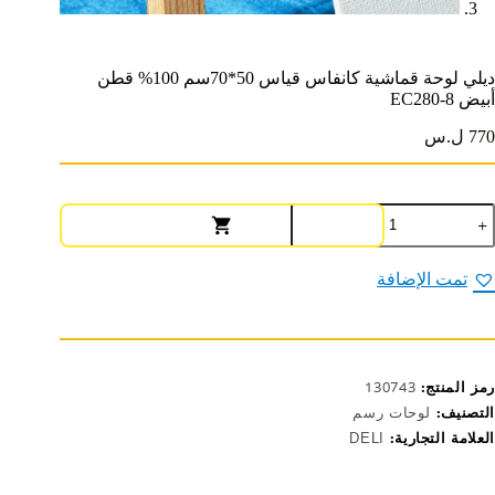
ديلي لوحة قماشية كانفاس قياس 50*70سم 100% قطن
أبيض EC280-8
770 ل.س
مية
يلي
وحة
ماشية
تمت الإضافة
انفاس
ياس
50*70سم
100%
طن
رمز المنتج:
130743
بيض
EC280
التصنيف:
لوحات رسم
العلامة التجارية:
DELI