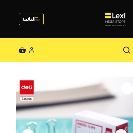
لتجاوز
لى
لمحتوى
القائمة
عربة
التسوق