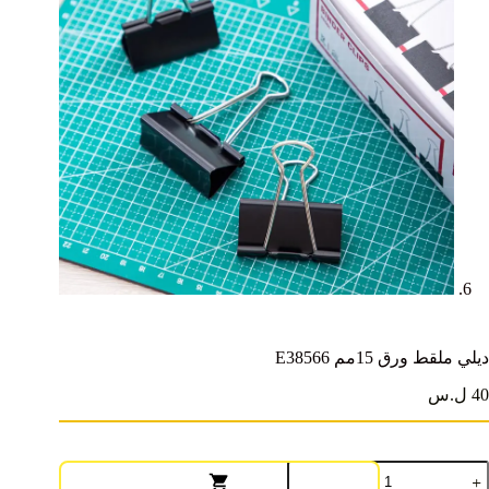
ديلي ملقط ورق 15مم E38566
40 ل.س
مية
يلي