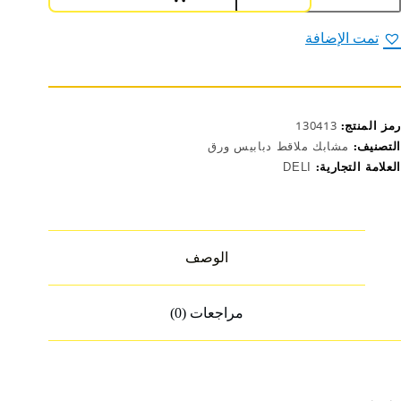
لقط
رق
تمت الإضافة
15مم
E3856
رمز المنتج:
130413
التصنيف:
مشابك ملاقط دبابيس ورق
العلامة التجارية:
DELI
الوصف
مراجعات (0)