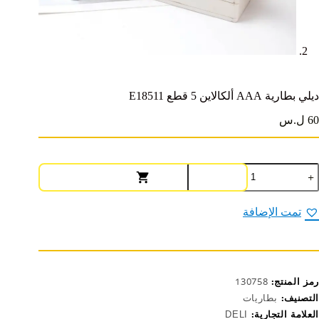
ديلي بطارية AAA ألكالاين 5 قطع E18511
60 ل.س
مية
يلي
طارية
AA
تمت الإضافة
لكالاين
طع
E1851
رمز المنتج:
130758
التصنيف:
بطاريات
العلامة التجارية:
DELI