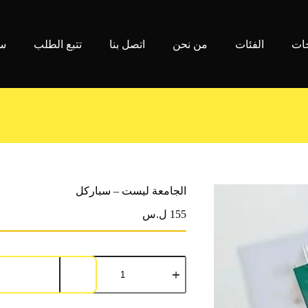
جات
الفئات
من نحن
اتصل بنا
تتبع الطلب
سي
الجامعة ليست – سباركل
155 ل.س
كمية
الجامعة
ليست
-