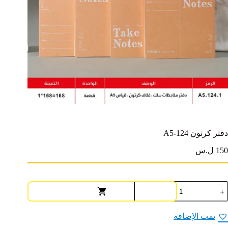
دفتر كرتون A5-124
150 ل.س
مية
فتر
رتون
A5
تمت الإضافة
12