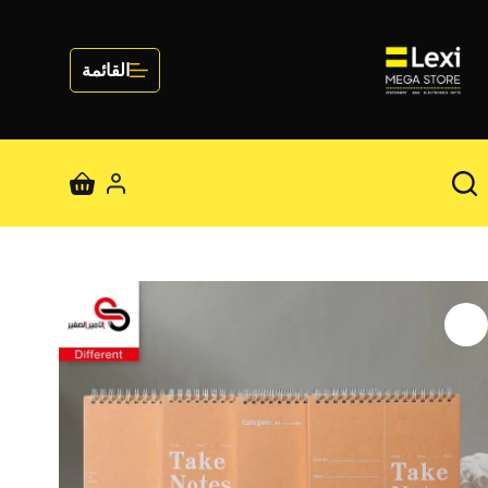
لتجاوز
لى
لمحتوى
القائمة
عربة
التسوق