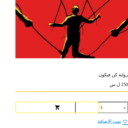
رواية كن فيكون
250 ل.س
مية
واية
ن
يكون
تمت الإضافة