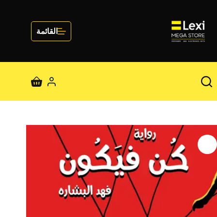
لتجاوز
لى
لمحتوى
القائمة
عربة
التسوق