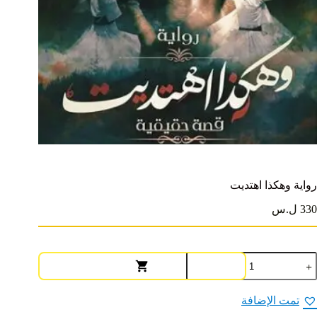
رواية وهكذا اهتديت
330 ل.س
مية
واية
هكذا
هتديت
تمت الإضافة