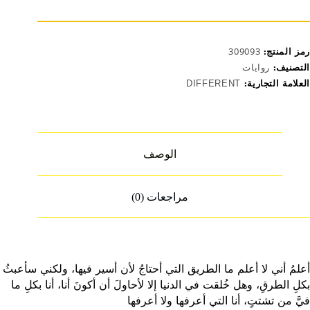
رمز المنتج:
309093
التصنيف:
روايات
العلامة التجارية:
DIFFERENT
الوصف
مراجعات (0)
أعلمُ أني لا أعلم ما الطريق التي أحتاجُ لأن أسير فيها، ولكني سأعبثُ
بكلِ الطرقِ، وهل خُلقت في الدنيا إلا لأحاولَ أن أكونَ أنا، أنا بكلِ ما
فيَّ من تشتتٍ، أنا التي أعرفها ولا أعرفها