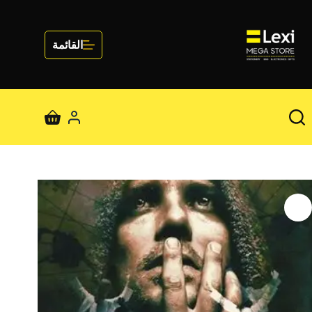
لتجاوز
لى
لمحتوى
القائمة
عربة
التسوق