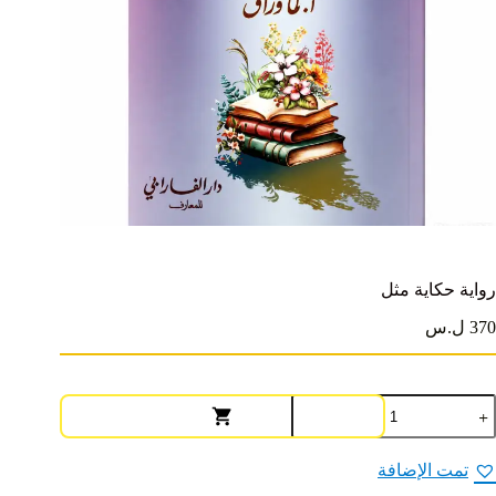
رواية حكاية مثل
370 ل.س
مية
واية
كاية
ثل
تمت الإضافة