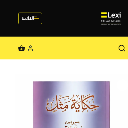
لتجاوز
لى
لمحتوى
القائمة
عربة
التسوق