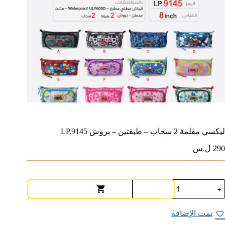
ليكسي مقلمة 2 سحاب – طبقتين – بروش LP.9145
290 ل.س
مية
يكسي
قلمة
تمت الإضافة
حاب